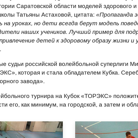
ории Саратовской области моделей здорового и
колы Татьяны Астаховой, цитата:
«Пропаганда з
 на уроках, но дети всегда берут модель повед
ители наших учеников. Лучший пример для под
привлечение детей к здоровому образу жизни и 
.
е судьи российской волейбольной суперлиги Ми
КС», которая и стала обладателем Кубка. Сереб
орного завода».
ейбольного турнира на Кубок «ТОРЭКС» положи
и его, как минимум, на городской, а затем и обл