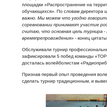
площадки «Распространение на террит
обучающихся». По словам директора ш
важно. Мы можем что угодно говорить
соревновании принимают участие род
считаю, что основная цель турнира - 
времяпрепровождения»
- конец цитаты
Обслуживали турнир профессиональны
зафиксировали 5 побед команды «ТОРЭ
досталась волейболистам «Радиоприб
Признав первый опыт проведения вол
сделать турнир традиционным, и вывест