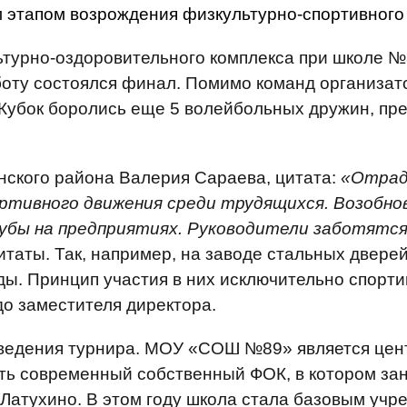
этапом возрождения физкультурно-спортивного 
турно-оздоровительного комплекса при школе №89
бботу состоялся финал. Помимо команд организа
Кубок боролись еще 5 волейбольных дружин, пр
ского района Валерия Сараева, цитата:
«Отрад
ортивного движения среди трудящихся. Возобн
убы на предприятиях. Руководители заботятся
цитаты. Так, например, на заводе стальных двер
ды. Принцип участия в них исключительно спорт
до заместителя директора.
ведения турнира. МОУ «СОШ №89» является цент
ть современный собственный ФОК, в котором за
Латухино. В этом году школа стала базовым уч