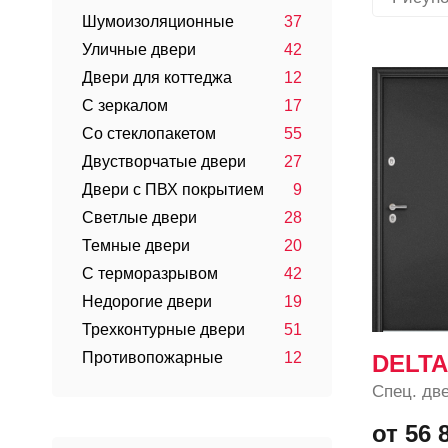
Шумоизоляционные
37
Уличные двери
42
Двери для коттеджа
12
С зеркалом
17
Со стеклопакетом
55
Двустворчатые двери
27
Двери с ПВХ покрытием
9
Светлые двери
28
Темные двери
20
С терморазрывом
42
Недорогие двери
19
Трехконтурные двери
51
Противопожарные
12
DELTA
Спец. дв
от 56 