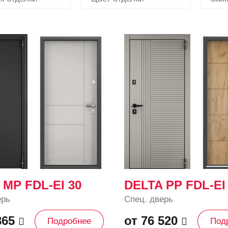
 MP FDL-EI 30
DELTA PP FDL-EI
ерь
Спец. дверь
865
от 76 520
Подробнее
Под