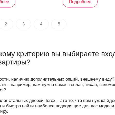
бнее
Подробнее
2
3
4
5
кому критерию вы выбираете вхо
вартиры?
ости, наличию дополнительных опций, внешнему виду? 
сти – например, вам нужна самая теплая, тихая, взломо
ия?
алог стальных дверей Torex – это то, что вам нужно! З
 и быстро найти наиболее подходящие для вас модели –
иру.