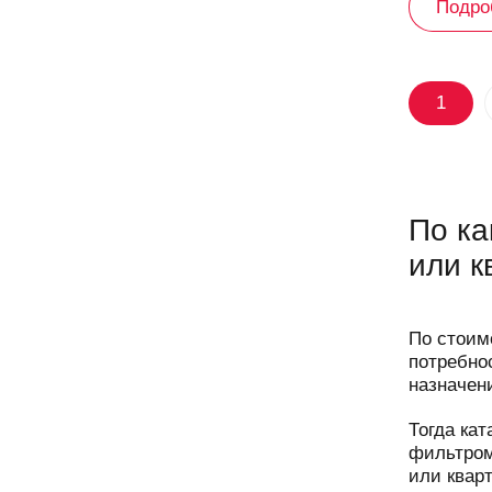
Подро
1
По ка
или к
По стоим
потребно
назначен
Тогда кат
фильтром
или кварт