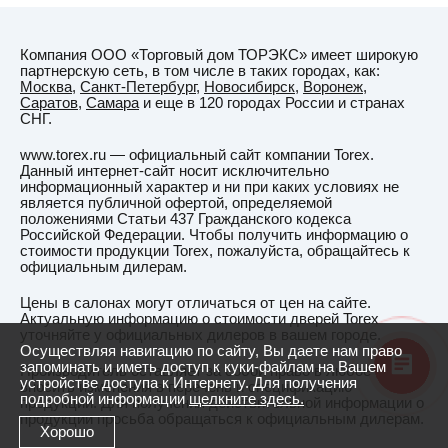
Компания ООО «Торговый дом ТОРЭКС» имеет широкую
партнерскую сеть, в том числе в таких городах, как:
Москва
,
Санкт-Петербург
,
Новосибирск
,
Воронеж
,
Саратов
,
Самара
и еще в 120 городах России и странах
СНГ.
www.torex.ru — официальный сайт компании Torex.
Данный интернет-сайт носит исключительно
информационный характер и ни при каких условиях не
является публичной офертой, определяемой
положениями Статьи 437 Гражданского кодекса
Российской Федерации. Чтобы получить информацию о
стоимости продукции Torex, пожалуйста, обращайтесь к
официальным дилерам.
Цены в салонах могут отличаться от цен на сайте.
Актуальную информацию о стоимости дверей Torex
уточняйте у официальных дилеров в вашем городе.
Осуществляя навигацию по сайту, Вы даете нам право
запоминать и иметь доступ к куки-файлам на Вашем
Производитель оставляет за собой право в любое время
устройстве доступа к Интернету. Для получения
вносить изменения в перечень и спецификацию
подробной информации
щелкните здесь.
продукции. Для получения действительной информации о
продукции просьба обращаться к официальным дилерам.
Хорошо