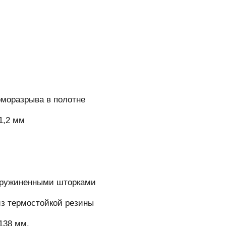
моразрыва в полотне
1,2 мм
дпружиненными шторками
из термостойкой резины
138 мм.