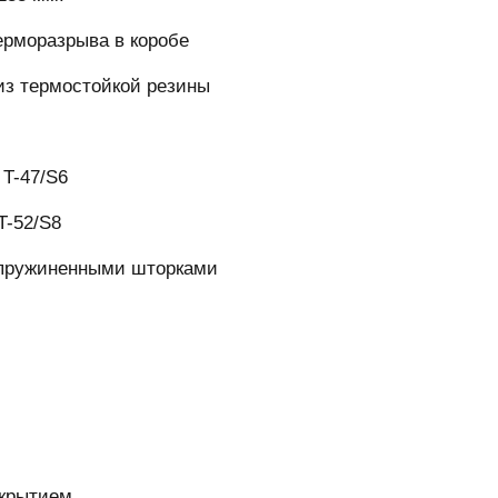
ерморазрыва в коробе
 из термостойкой резины
 T-47/S6
T-52/S8
дпружиненными шторками
окрытием