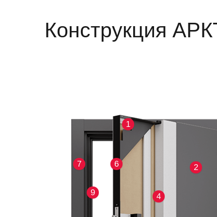
Конструкция АР
1
7
6
2
9
4