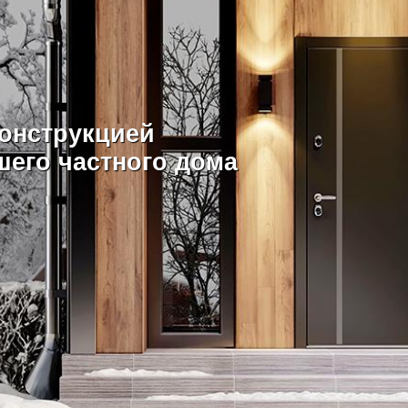
онструкцией
его частного дома