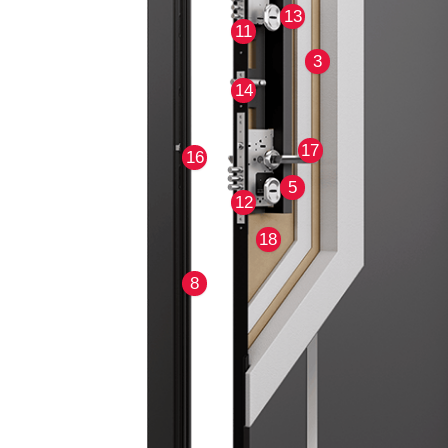
13
11
3
14
17
16
5
12
18
8