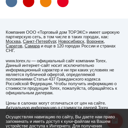
Компания ООО «Торговый дом ТОРЭКС» имеет широкую
партнерскую сеть, в том числе в таких городах, как:
Москва
,
Санкт-Петербург
,
Новосибирск
,
Воронеж
,
Саратов
,
Самара
и еще в 120 городах России и странах
СНГ.
www.torex.ru — официальный сайт компании Torex.
Данный интернет-сайт носит исключительно
информационный характер и ни при каких условиях не
является публичной офертой, определяемой
положениями Статьи 437 Гражданского кодекса
Российской Федерации. Чтобы получить информацию о
стоимости продукции Torex, пожалуйста, обращайтесь к
официальным дилерам.
Цены в салонах могут отличаться от цен на сайте.
Актуальную информацию о стоимости дверей Torex
уточняйте у официальных дилеров в вашем городе.
Осуществляя навигацию по сайту, Вы даете нам право
запоминать и иметь доступ к куки-файлам на Вашем
Производитель оставляет за собой право в любое время
устройстве доступа к Интернету. Для получения
вносить изменения в перечень и спецификацию