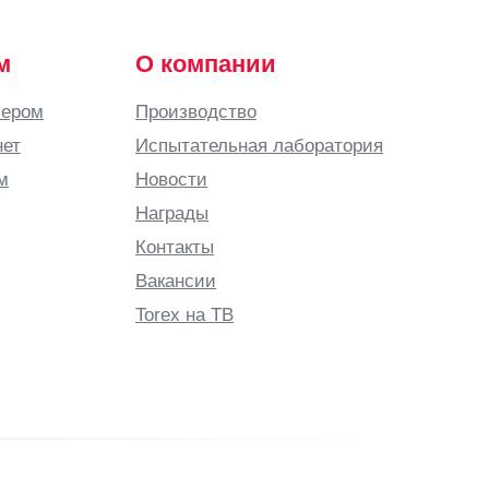
м
О компании
лером
Производство
нет
Испытательная лаборатория
м
Новости
Награды
Контакты
Вакансии
Torex на ТВ