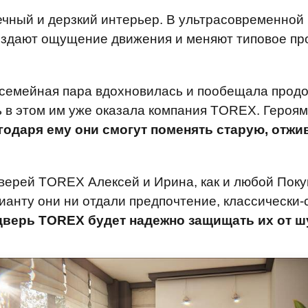
ечный и дерзкий интерьер. В ультрасовременной 
оздают ощущение движения и меняют типовое про
 семейная пара вдохновилась и пообещала прод
 в этом им уже оказала компания TOREX. Героя
агодаря ему они смогут поменять старую, отж
ерей TOREX Алексей и Ирина, как и любой Покупа
ианту они ни отдали предпочтение, классически-
верь TOREX будет надежно защищать их от ш