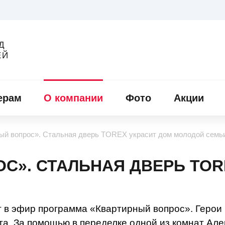
Д
ЕЙ
ерам
О компании
Фото
Акции
ый вопрос». Стальная дверь TOREX украсит дом молодой семь
С». СТАЛЬНАЯ ДВЕРЬ TOR
т в эфир программа «Квартирный вопрос». Герои
нта. За помощью в переделке одной из комнат Але