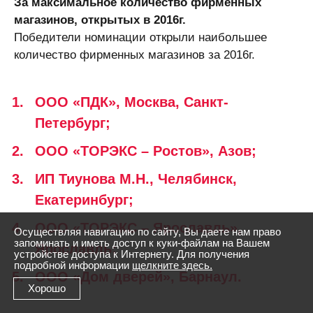
За максимальное количество фирменных
магазинов, открытых в 2016г.
Победители номинации открыли наибольшее
количество фирменных магазинов за 2016г.
ООО «ПДК», Москва, Санкт-
Петербург;
ООО «ТОРЭКС – Ростов», Азов;
ИП Тиунова М.Н., Челябинск,
Екатеринбург;
ООО «ТОРЭКС – Ярославль»,
Осуществляя навигацию по сайту, Вы даете нам право
запоминать и иметь доступ к куки-файлам на Вашем
Ярославль;
устройстве доступа к Интернету. Для получения
подробной информации
щелкните здесь.
ООО «Дом дверей», Барнаул.
Хорошо