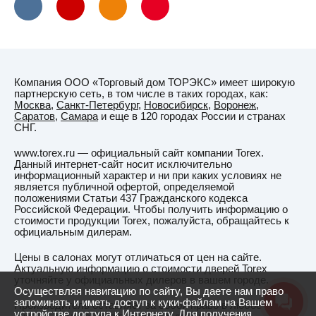
Компания ООО «Торговый дом ТОРЭКС» имеет широкую
партнерскую сеть, в том числе в таких городах, как:
Москва
,
Санкт-Петербург
,
Новосибирск
,
Воронеж
,
Саратов
,
Самара
и еще в 120 городах России и странах
СНГ.
www.torex.ru — официальный сайт компании Torex.
Данный интернет-сайт носит исключительно
информационный характер и ни при каких условиях не
является публичной офертой, определяемой
положениями Статьи 437 Гражданского кодекса
Российской Федерации. Чтобы получить информацию о
стоимости продукции Torex, пожалуйста, обращайтесь к
официальным дилерам.
Цены в салонах могут отличаться от цен на сайте.
Актуальную информацию о стоимости дверей Torex
уточняйте у официальных дилеров в вашем городе.
Осуществляя навигацию по сайту, Вы даете нам право
запоминать и иметь доступ к куки-файлам на Вашем
Производитель оставляет за собой право в любое время
устройстве доступа к Интернету. Для получения