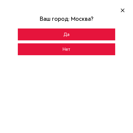
Ваш город:
Москва
?
Да
Главная
Каталог
ULTIMATUM NEXT
Нет
CНАРУЖИ
ВНУТРИ
ЛКП Цитрус
Цвет:
Rhombus-R
Рисунок: