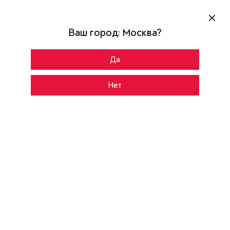
Ваш город:
Москва
?
Да
Главная
Каталог
ULTIMATUM NEXT
Нет
CНАРУЖИ
ВНУТРИ
ЛКП Clear
Цвет:
Rhombus-R
Рисунок: