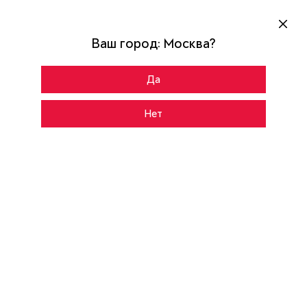
Ваш город:
Москва
?
Да
Главная
Каталог
SNEGIR PRO MP
Нет
CНАРУЖИ
ВНУТРИ
Темно-серый букле графит
Цвет:
VDM-2
Рисунок: