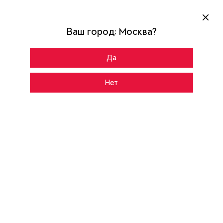
Ваш город:
Москва
?
Да
Главная
Каталог
SNEGIR ARCTIC-S MP
Нет
CНАРУЖИ
ВНУТРИ
Темно-серый букле графит
Цвет:
AS-200/R4
Рисунок: