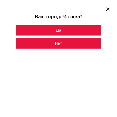
Ваш город:
Москва
?
Да
Главная
Каталог
CYBER PRO MP
Нет
CНАРУЖИ
ВНУТРИ
Колоре гриджио
Цвет:
SP-23B
Рисунок: