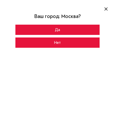
Ваш город:
Москва
?
Да
Главная
Каталог
SNEGIR PRO-C MP
Нет
CНАРУЖИ
ВНУТРИ
Колоре бруно
Цвет:
S60G-14
Рисунок: