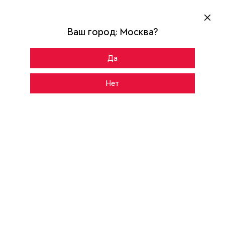
Ваш город:
Москва
?
Да
Главная
Каталог
DIAMOND F PP
Нет
CНАРУЖИ
ВНУТРИ
ЛКП Stone
Цвет:
Stripe
Рисунок: