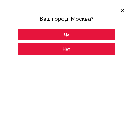
Ваш город:
Москва
?
Да
Главная
Каталог
SNEGIR ARCTIC-S MP
Нет
CНАРУЖИ
ВНУТРИ
Темно-серый букле графит
Цвет:
AS-100
Рисунок: