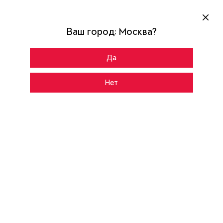
Ваш город:
Москва
?
Да
Главная
Каталог
ULTIMATUM NEXT
Нет
CНАРУЖИ
ВНУТРИ
ПВХ Ферро
Цвет:
Volume
Рисунок: