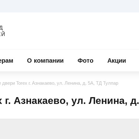
Д
ЕЙ
ерам
О компании
Фото
Акции
двери Torex г. Азнакаево, ул. Ленина, д. 5А, ТД Тулпар
г. Азнакаево, ул. Ленина, д