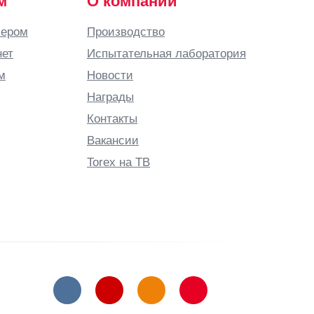
м
О компании
лером
Производство
нет
Испытательная лаборатория
м
Новости
Награды
Контакты
Вакансии
Torex на ТВ