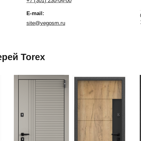
+7 (301) 230-04-00
E-mail:
site@vegosm.ru
рей Torex