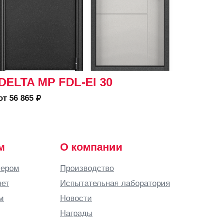
DELTA MP FDL-EI 30
SNE
от 56 865
от 89 
м
О компании
лером
Производство
нет
Испытательная лаборатория
м
Новости
Награды