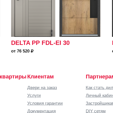
DELTA PP FDL-EI 30
от 76 520
 квартиры
Клиентам
Партнера
Двери на заказ
Как стать ди
Услуги
Личный каби
Условия гарантии
Застройщика
Документация
DIY сетям