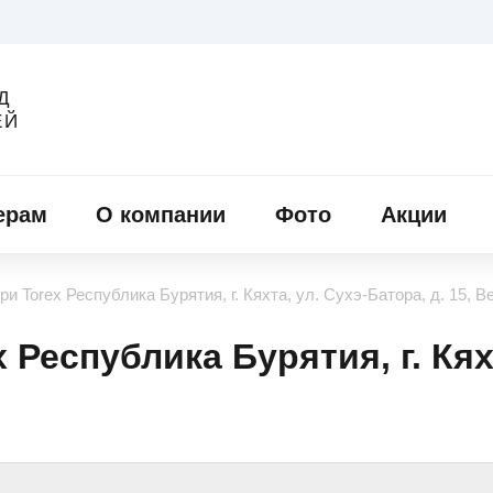
Д
ЕЙ
ерам
О компании
Фото
Акции
и Torex Республика Бурятия, г. Кяхта, ул. Сухэ-Батора, д. 15, В
Республика Бурятия, г. Кях