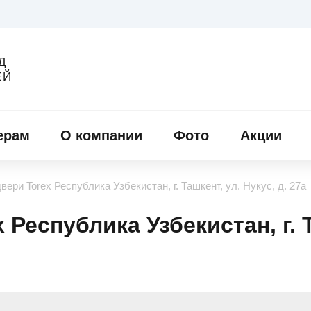
Д
ЕЙ
ерам
О компании
Фото
Акции
ери Torex Республика Узбекистан, г. Ташкент, ул. Нукус, д. 27а
Республика Узбекистан, г. Т