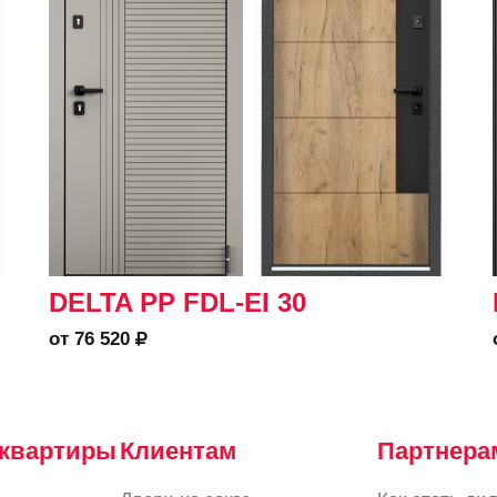
DELTA PP FDL-EI 30
от 76 520
 квартиры
Клиентам
Партнера