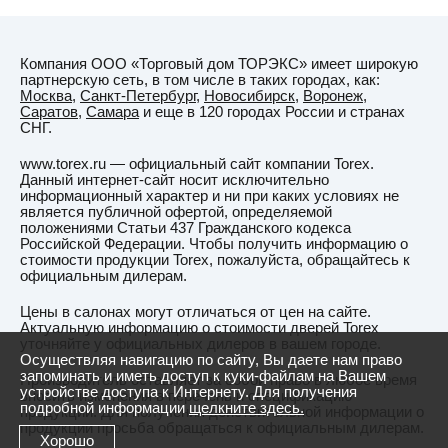
Компания ООО «Торговый дом ТОРЭКС» имеет широкую
партнерскую сеть, в том числе в таких городах, как:
Москва
,
Санкт-Петербург
,
Новосибирск
,
Воронеж
,
Саратов
,
Самара
и еще в 120 городах России и странах
СНГ.
www.torex.ru — официальный сайт компании Torex.
Данный интернет-сайт носит исключительно
информационный характер и ни при каких условиях не
является публичной офертой, определяемой
положениями Статьи 437 Гражданского кодекса
Российской Федерации. Чтобы получить информацию о
стоимости продукции Torex, пожалуйста, обращайтесь к
официальным дилерам.
Цены в салонах могут отличаться от цен на сайте.
Актуальную информацию о стоимости дверей Torex
уточняйте у официальных дилеров в вашем городе.
Осуществляя навигацию по сайту, Вы даете нам право
запоминать и иметь доступ к куки-файлам на Вашем
Производитель оставляет за собой право в любое время
устройстве доступа к Интернету. Для получения
вносить изменения в перечень и спецификацию
подробной информации
щелкните здесь.
продукции. Для получения действительной информации о
продукции просьба обращаться к официальным дилерам.
Хорошо