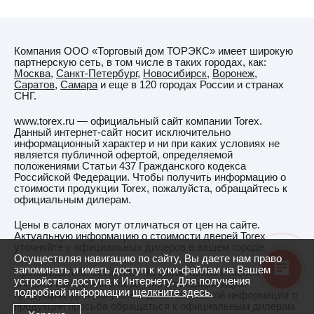
Компания ООО «Торговый дом ТОРЭКС» имеет широкую
партнерскую сеть, в том числе в таких городах, как:
Москва
,
Санкт-Петербург
,
Новосибирск
,
Воронеж
,
Саратов
,
Самара
и еще в 120 городах России и странах
СНГ.
www.torex.ru — официальный сайт компании Torex.
Данный интернет-сайт носит исключительно
информационный характер и ни при каких условиях не
является публичной офертой, определяемой
положениями Статьи 437 Гражданского кодекса
Российской Федерации. Чтобы получить информацию о
стоимости продукции Torex, пожалуйста, обращайтесь к
официальным дилерам.
Цены в салонах могут отличаться от цен на сайте.
Актуальную информацию о стоимости дверей Torex
уточняйте у официальных дилеров в вашем городе.
Осуществляя навигацию по сайту, Вы даете нам право
запоминать и иметь доступ к куки-файлам на Вашем
Производитель оставляет за собой право в любое время
устройстве доступа к Интернету. Для получения
вносить изменения в перечень и спецификацию
подробной информации
щелкните здесь.
продукции. Для получения действительной информации о
продукции просьба обращаться к официальным дилерам.