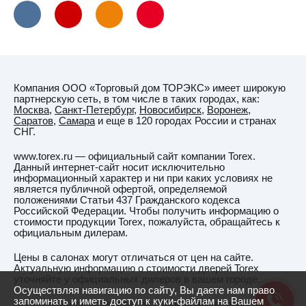
Компания ООО «Торговый дом ТОРЭКС» имеет широкую
партнерскую сеть, в том числе в таких городах, как:
Москва
,
Санкт-Петербург
,
Новосибирск
,
Воронеж
,
Саратов
,
Самара
и еще в 120 городах России и странах
СНГ.
www.torex.ru — официальный сайт компании Torex.
Данный интернет-сайт носит исключительно
информационный характер и ни при каких условиях не
является публичной офертой, определяемой
положениями Статьи 437 Гражданского кодекса
Российской Федерации. Чтобы получить информацию о
стоимости продукции Torex, пожалуйста, обращайтесь к
официальным дилерам.
Цены в салонах могут отличаться от цен на сайте.
Актуальную информацию о стоимости дверей Torex
уточняйте у официальных дилеров в вашем городе.
Осуществляя навигацию по сайту, Вы даете нам право
запоминать и иметь доступ к куки-файлам на Вашем
Производитель оставляет за собой право в любое время