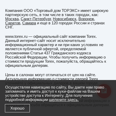
Компания ООО «Торговый дом ТОРЭКС» имеет широкую
партнерскую сеть, в том числе в таких городах, как:
Москва
,
Санкт-Петербург
,
Новосибирск
,
Воронеж
,
Саратов
,
Самара
и еще в 120 городах России и странах
СНГ.
www.torex.ru — официальный сайт компании Torex.
Данный интернет-сайт носит исключительно
информационный характер и ни при каких условиях не
является публичной офертой, определяемой
положениями Статьи 437 Гражданского кодекса
Российской Федерации. Чтобы получить информацию о
стоимости продукции Torex, пожалуйста, обращайтесь к
официальным дилерам.
Цены в салонах могут отличаться от цен на сайте.
Актуальную информацию о стоимости дверей Torex
уточняйте у официальных дилеров в вашем городе.
Осуществляя навигацию по сайту, Вы даете нам право
запоминать и иметь доступ к куки-файлам на Вашем
Производитель оставляет за собой право в любое время
устройстве доступа к Интернету. Для получения
вносить изменения в перечень и спецификацию
подробной информации
щелкните здесь.
продукции. Для получения действительной информации о
продукции просьба обращаться к официальным дилерам.
Хорошо