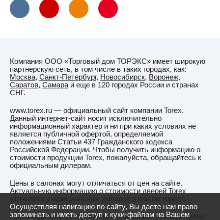
Компания ООО «Торговый дом ТОРЭКС» имеет широкую
партнерскую сеть, в том числе в таких городах, как:
Москва
,
Санкт-Петербург
,
Новосибирск
,
Воронеж
,
Саратов
,
Самара
и еще в 120 городах России и странах
СНГ.
www.torex.ru — официальный сайт компании Torex.
Данный интернет-сайт носит исключительно
информационный характер и ни при каких условиях не
является публичной офертой, определяемой
положениями Статьи 437 Гражданского кодекса
Российской Федерации. Чтобы получить информацию о
стоимости продукции Torex, пожалуйста, обращайтесь к
официальным дилерам.
Цены в салонах могут отличаться от цен на сайте.
Актуальную информацию о стоимости дверей Torex
уточняйте у официальных дилеров в вашем городе.
Осуществляя навигацию по сайту, Вы даете нам право
запоминать и иметь доступ к куки-файлам на Вашем
Производитель оставляет за собой право в любое время