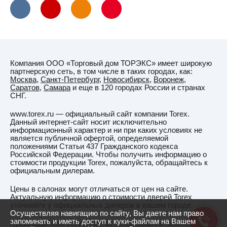
Компания ООО «Торговый дом ТОРЭКС» имеет широкую
партнерскую сеть, в том числе в таких городах, как:
Москва
,
Санкт-Петербург
,
Новосибирск
,
Воронеж
,
Саратов
,
Самара
и еще в 120 городах России и странах
СНГ.
www.torex.ru — официальный сайт компании Torex.
Данный интернет-сайт носит исключительно
информационный характер и ни при каких условиях не
является публичной офертой, определяемой
положениями Статьи 437 Гражданского кодекса
Российской Федерации. Чтобы получить информацию о
стоимости продукции Torex, пожалуйста, обращайтесь к
официальным дилерам.
Цены в салонах могут отличаться от цен на сайте.
Актуальную информацию о стоимости дверей Torex
уточняйте у официальных дилеров в вашем городе.
Осуществляя навигацию по сайту, Вы даете нам право
запоминать и иметь доступ к куки-файлам на Вашем
Производитель оставляет за собой право в любое время