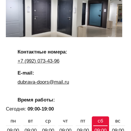
Контактные номера:
+7 (992) 073-43-96
E-mail:
dubrava-doors@mail.ru
Время работы:
Сегодня:
09:00-19:00
пн
вт
ср
чт
пт
сб
вс
09:00
09:00
09:00
09:00
09:00
09:00
09:00