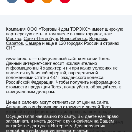
Компания ООО «Торговый дом ТОРЭКС» имеет широкую
партнерскую сеть, в том числе в таких городах, как:
Москва
,
Санкт-Петербург
,
Новосибирск
,
Воронеж
,
Саратов
,
Самара
и еще в 120 городах России и странах
СНГ.
www.torex.ru — официальный сайт компании Torex.
Данный интернет-сайт носит исключительно
информационный характер и ни при каких условиях не
является публичной офертой, определяемой
положениями Статьи 437 Гражданского кодекса
Российской Федерации. Чтобы получить информацию о
стоимости продукции Torex, пожалуйста, обращайтесь к
официальным дилерам.
Цены в салонах могут отличаться от цен на сайте.
Актуальную информацию о стоимости дверей Torex
уточняйте у официальных дилеров в вашем городе.
Осуществляя навигацию по сайту, Вы даете нам право
запоминать и иметь доступ к куки-файлам на Вашем
Производитель оставляет за собой право в любое время
устройстве доступа к Интернету. Для получения
вносить изменения в перечень и спецификацию
подробной информации
щелкните здесь.
продукции. Для получения действительной информации о