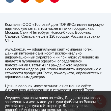
Компания ООО «Торговый дом ТОРЭКС» имеет широкую
партнерскую сеть, в том числе в таких городах, как:
Москва
,
Санкт-Петербург
,
Новосибирск
,
Воронеж
,
Саратов
,
Самара
и еще в 120 городах России и странах
СНГ.
www.torex.ru — официальный сайт компании Torex.
Данный интернет-сайт носит исключительно
информационный характер и ни при каких условиях не
является публичной офертой, определяемой
положениями Статьи 437 Гражданского кодекса
Российской Федерации. Чтобы получить информацию о
стоимости продукции Torex, пожалуйста, обращайтесь к
официальным дилерам.
Цены в салонах могут отличаться от цен на сайте.
Актуальную информацию о стоимости дверей Torex
уточняйте у официальных дилеров в вашем городе.
Осуществляя навигацию по сайту, Вы даете нам право
запоминать и иметь доступ к куки-файлам на Вашем
Производитель оставляет за собой право в любое время
устройстве доступа к Интернету. Для получения
вносить изменения в перечень и спецификацию
подробной информации
щелкните здесь.
продукции. Для получения действительной информации о