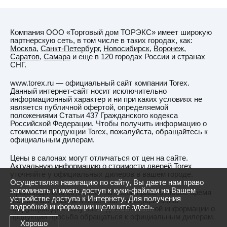
Компания ООО «Торговый дом ТОРЭКС» имеет широкую
партнерскую сеть, в том числе в таких городах, как:
Москва
,
Санкт-Петербург
,
Новосибирск
,
Воронеж
,
Саратов
,
Самара
и еще в 120 городах России и странах
СНГ.
www.torex.ru — официальный сайт компании Torex.
Данный интернет-сайт носит исключительно
информационный характер и ни при каких условиях не
является публичной офертой, определяемой
положениями Статьи 437 Гражданского кодекса
Российской Федерации. Чтобы получить информацию о
стоимости продукции Torex, пожалуйста, обращайтесь к
официальным дилерам.
Цены в салонах могут отличаться от цен на сайте.
Актуальную информацию о стоимости дверей Torex
уточняйте у официальных дилеров в вашем городе.
Осуществляя навигацию по сайту, Вы даете нам право
запоминать и иметь доступ к куки-файлам на Вашем
Производитель оставляет за собой право в любое время
устройстве доступа к Интернету. Для получения
вносить изменения в перечень и спецификацию
подробной информации
щелкните здесь.
продукции. Для получения действительной информации о
продукции просьба обращаться к официальным дилерам.
Хорошо