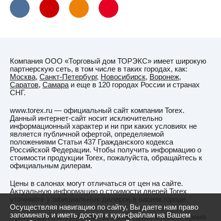
Компания ООО «Торговый дом ТОРЭКС» имеет широкую
партнерскую сеть, в том числе в таких городах, как:
Москва
,
Санкт-Петербург
,
Новосибирск
,
Воронеж
,
Саратов
,
Самара
и еще в 120 городах России и странах
СНГ.
www.torex.ru — официальный сайт компании Torex.
Данный интернет-сайт носит исключительно
информационный характер и ни при каких условиях не
является публичной офертой, определяемой
положениями Статьи 437 Гражданского кодекса
Российской Федерации. Чтобы получить информацию о
стоимости продукции Torex, пожалуйста, обращайтесь к
официальным дилерам.
Цены в салонах могут отличаться от цен на сайте.
Актуальную информацию о стоимости дверей Torex
уточняйте у официальных дилеров в вашем городе.
Осуществляя навигацию по сайту, Вы даете нам право
запоминать и иметь доступ к куки-файлам на Вашем
Производитель оставляет за собой право в любое время