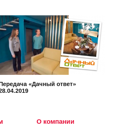
Передача «Дачный ответ»
Пере
28.04.2019
02.11
м
О компании