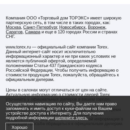
Компания ООО «Торговый дом ТОРЭКС» имеет широкую
партнерскую сеть, в том числе в таких городах, как:
Москва
,
Санкт-Петербург
,
Новосибирск
,
Воронеж
,
Саратов
,
Самара
и еще в 120 городах России и странах
СНГ.
www.torex.ru — официальный сайт компании Torex.
Данный интернет-сайт носит исключительно
информационный характер и ни при каких условиях не
является публичной офертой, определяемой
положениями Статьи 437 Гражданского кодекса
Российской Федерации. Чтобы получить информацию о
стоимости продукции Torex, пожалуйста, обращайтесь к
официальным дилерам.
Цены в салонах могут отличаться от цен на сайте.
Актуальную информацию о стоимости дверей Torex
уточняйте у официальных дилеров в вашем городе.
Осуществляя навигацию по сайту, Вы даете нам право
запоминать и иметь доступ к куки-файлам на Вашем
Производитель оставляет за собой право в любое время
устройстве доступа к Интернету. Для получения
вносить изменения в перечень и спецификацию
подробной информации
щелкните здесь.
продукции. Для получения действительной информации о
продукции просьба обращаться к официальным дилерам.
Хорошо