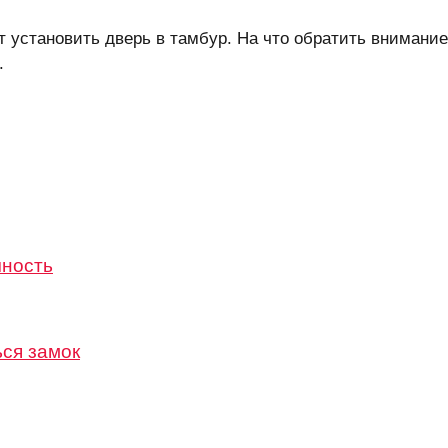
т установить дверь в тамбур. На что обратить внимани
.
чность
ься замок