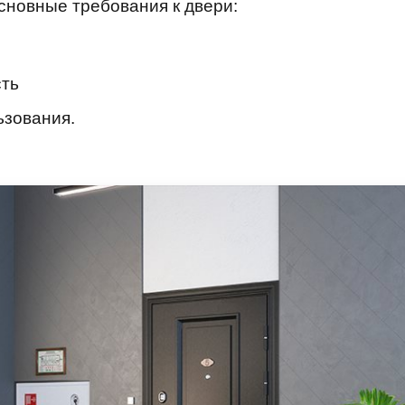
сновные требования к двери:
сть
ьзования.