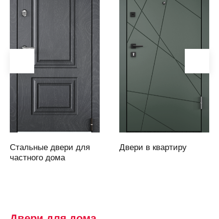
Аргаяш
Арзамас
Аркадак
(Саратовская
область)
Армавир
Артем
Артемовский
Архангельск
Асбест
Стальные двери для
Двери в квартиру
Аскарово
частного дома
Астана
Астрахань
Аткарск
(Саратовская
Двери для дома