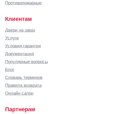
Батайск
Противопожарные
Безенчук
Белая
Клиентам
Калитва
Белгород
Двери на заказ
Белово
Услуги
Белозерск
Условия гарантии
Белорецк
Документация
Белореченск
Популярные вопросы
Березники
Блог
Бийск
Словарь терминов
Бишкек
Правила возврата
Благовещенск
Онлайн салон
Богородицк
Богородск
Партнерам