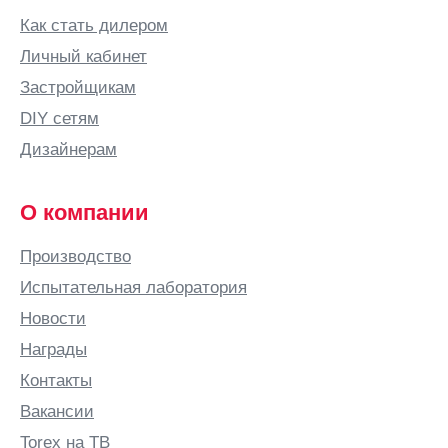
Бор
Как стать дилером
Боровичи
Личный кабинет
Бородино
Застройщикам
Братск
DIY сетям
Брест
Дизайнерам
Брянск
Бугульма
О компании
Бугуруслан
Производство
Буденновск
Испытательная лаборатория
Бузулук
Новости
Бутурлино
Награды
В
Контакты
Валдай
Вакансии
Великие
Луки
Torex на ТВ