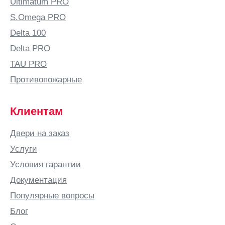
Ultimatum PRO
Балтай
S.Omega PRO
Барановичи
Delta 100
Барнаул
Delta PRO
Барыш
TAU PRO
Батайск
Противопожарные
Безенчук
Белая
Клиентам
Калитва
Белгород
Двери на заказ
Белово
Услуги
Белозерск
Условия гарантии
Белорецк
Документация
Белореченск
Популярные вопросы
Березники
Блог