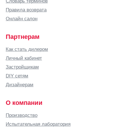
Бийск
Словарь терминов
Бишкек
Правила возврата
Благовещенск
Онлайн салон
Богородицк
Богородск
Партнерам
Бор
Как стать дилером
Боровичи
Личный кабинет
Бородино
Застройщикам
Братск
DIY сетям
Брест
Дизайнерам
Брянск
Бугульма
О компании
Бугуруслан
Производство
Буденновск
Испытательная лаборатория
Бузулук