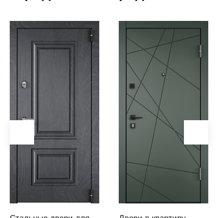
Ангарск
Анжеро-
Судженск
Апатиты
Апшеронск
Аргаяш
Арзамас
Аркадак
(Саратовская
область)
Армавир
Артем
Артемовский
Архангельск
Асбест
Стальные двери для
Двери в квартиру