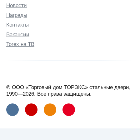
Новости
Бутурлино
Награды
В
Контакты
Валдай
Вакансии
Великие
Луки
Torex на ТВ
Великий
Новгород
Великий
Устюг
Вельск
© ООО «Торговый дом ТОРЭКС» стальные двери,
Верхняя
1990—2026. Все права защищены.
Салда
Видное
Вильнюс
Витебск
Вичуга