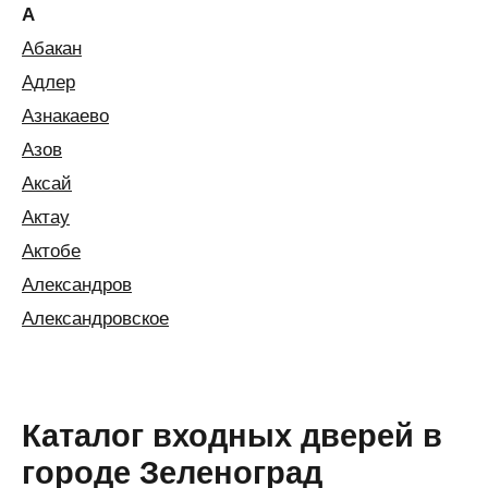
А
Абакан
Адлер
Азнакаево
Азов
Аксай
Актау
Актобе
Александров
Александровское
Алексин
Алматы
Алушта
Каталог входных дверей в
Альметьевск
городе Зеленоград
Анапа