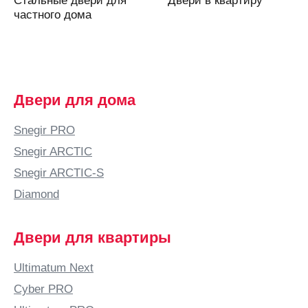
Аскарово
частного дома
Астана
Астрахань
Аткарск
(Саратовская
Двери для дома
область)
Атырау
Snegir PRO
Аша
Snegir ARCTIC
Б
Snegir ARCTIC-S
Бабяково
Diamond
(Воронежская
область)
Двери для квартиры
Баку
Балаково
Ultimatum Next
Балашиха
Cyber PRO
Балашов