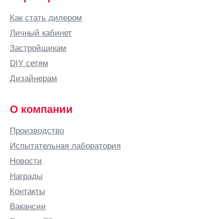
Бор
Как стать дилером
Боровичи
Личный кабинет
Бородино
Застройщикам
Братск
DIY сетям
Брест
Дизайнерам
Брянск
Бугульма
О компании
Бугуруслан
Производство
Буденновск
Испытательная лаборатория
Бузулук
Новости
Бутурлино
Награды
В
Контакты
Валдай
Вакансии
Великие
Луки