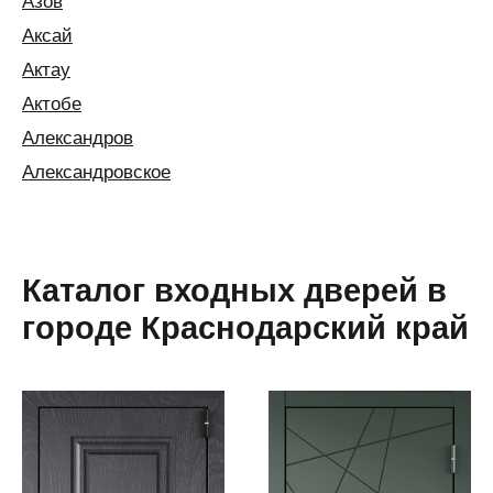
Азов
Аксай
Актау
Актобе
Александров
Александровское
Алексин
Алматы
Алушта
Каталог входных дверей в
Альметьевск
городе Краснодарский край
Анапа
Ангарск
Анжеро-
Судженск
Апатиты