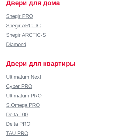
Двери для дома
область)
Атырау
Snegir PRO
Аша
Snegir ARCTIC
Б
Snegir ARCTIC-S
Бабяково
Diamond
(Воронежская
область)
Двери для квартиры
Баку
Балаково
Ultimatum Next
Балашиха
Cyber PRO
Балашов
Ultimatum PRO
Балтай
S.Omega PRO
Барановичи
Delta 100
Барнаул
Delta PRO
Барыш
TAU PRO