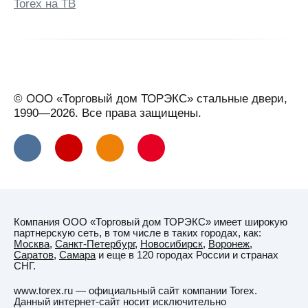
Torex на ТВ
Великий
Новгород
Великий
Устюг
Вельск
© ООО «Торговый дом ТОРЭКС» стальные двери,
Верхняя
1990—2026. Все права защищены.
Салда
Видное
Вильнюс
Витебск
Вичуга
Компания ООО «Торговый дом ТОРЭКС» имеет широкую
Владивосток
партнерскую сеть, в том числе в таких городах, как:
Москва
,
Санкт-Петербург
,
Новосибирск
,
Воронеж
,
Владикавказ
Саратов
,
Самара
и еще в 120 городах России и странах
СНГ.
Владимир
www.torex.ru — официальный сайт компании Torex.
Владимирская
Данный интернет-сайт носит исключительно