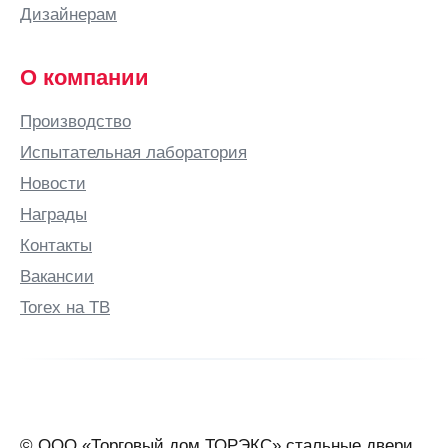
Дизайнерам
Брянск
Бугульма
О компании
Бугуруслан
Производство
Буденновск
Испытательная лаборатория
Бузулук
Новости
Бутурлино
Награды
В
Контакты
Валдай
Вакансии
Великие
Луки
Torex на ТВ
Великий
Новгород
Великий
Устюг
Вельск
© ООО «Торговый дом ТОРЭКС» стальные двери,