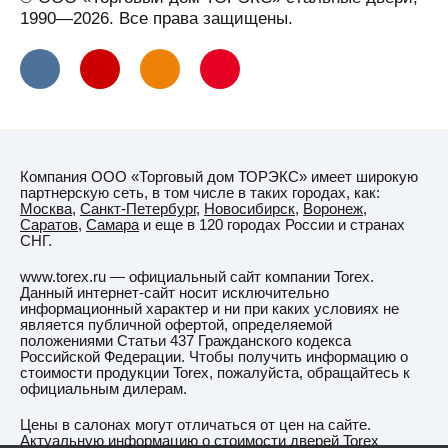
Верхняя
1990—2026. Все права защищены.
Салда
Видное
Вильнюс
Витебск
Вичуга
Компания ООО «Торговый дом ТОРЭКС» имеет широкую
Владивосток
партнерскую сеть, в том числе в таких городах, как:
Москва
,
Санкт-Петербург
,
Новосибирск
,
Воронеж
,
Владикавказ
Саратов
,
Самара
и еще в 120 городах России и странах
СНГ.
Владимир
www.torex.ru — официальный сайт компании Torex.
Владимирская
Данный интернет-сайт носит исключительно
область
информационный характер и ни при каких условиях не
является публичной офертой, определяемой
ВНИИССОК
положениями Статьи 437 Гражданского кодекса
Российской Федерации. Чтобы получить информацию о
Водный
стоимости продукции Torex, пожалуйста, обращайтесь к
официальным дилерам.
Волгоград
Цены в салонах могут отличаться от цен на сайте.
Волгодонск
Актуальную информацию о стоимости дверей Torex