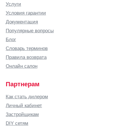
Белово
Услуги
Белозерск
Условия гарантии
Белорецк
Документация
Белореченск
Популярные вопросы
Березники
Блог
Бийск
Словарь терминов
Бишкек
Правила возврата
Благовещенск
Онлайн салон
Богородицк
Богородск
Партнерам
Бор
Как стать дилером
Боровичи
Личный кабинет
Бородино
Застройщикам
Братск
DIY сетям
Брест