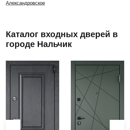
Александровское
Алексин
Алматы
Алушта
Каталог входных дверей в
Альметьевск
городе Нальчик
Анапа
Ангарск
Анжеро-
Судженск
Апатиты
Апшеронск
Аргаяш
Арзамас
Аркадак
(Саратовская
область)