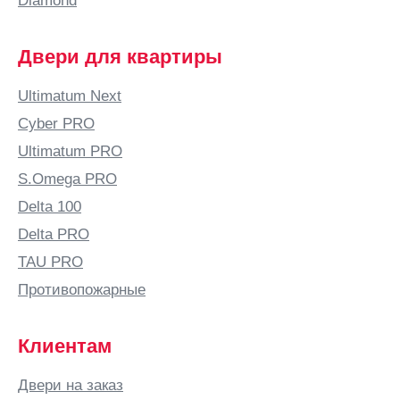
Diamond
(Воронежская
область)
Двери для квартиры
Баку
Балаково
Ultimatum Next
Балашиха
Cyber PRO
Балашов
Ultimatum PRO
Балтай
S.Omega PRO
Барановичи
Delta 100
Барнаул
Delta PRO
Барыш
TAU PRO
Батайск
Противопожарные
Безенчук
Белая
Клиентам
Калитва
Белгород
Двери на заказ