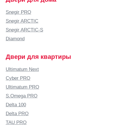
область)
Атырау
Snegir PRO
Аша
Snegir ARCTIC
Б
Snegir ARCTIC-S
Бабяково
Diamond
(Воронежская
область)
Двери для квартиры
Баку
Балаково
Ultimatum Next
Балашиха
Cyber PRO
Балашов
Ultimatum PRO
Балтай
S.Omega PRO
Барановичи
Delta 100
Барнаул
Delta PRO
Барыш
TAU PRO