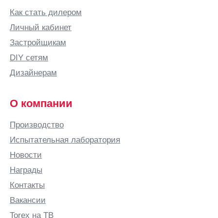
Бор
Как стать дилером
Боровичи
Личный кабинет
Бородино
Застройщикам
Братск
DIY сетям
Брест
Дизайнерам
Брянск
Бугульма
О компании
Бугуруслан
Производство
Буденновск
Испытательная лаборатория
Бузулук
Новости
Бутурлино
Награды
В
Контакты
Валдай
Вакансии
Великие
Луки
Torex на ТВ