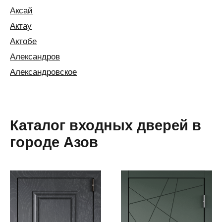
Аксай
Актау
Актобе
Александров
Александровское
Алексин
Алматы
Алушта
Каталог входных дверей в
Альметьевск
городе Азов
Анапа
Ангарск
Анжеро-
Судженск
Апатиты
Апшеронск