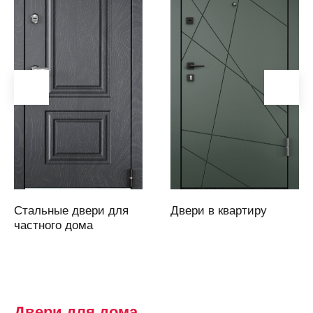
Аргаяш
Арзамас
Аркадак
(Саратовская
область)
Армавир
Артем
Артемовский
Архангельск
Асбест
Стальные двери для
Двери в квартиру
Аскарово
частного дома
Астана
Астрахань
Аткарск
(Саратовская
Двери для дома