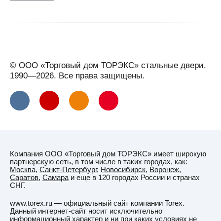
Великий
Новгород
Великий
Устюг
Вельск
© ООО «Торговый дом ТОРЭКС» стальные двери,
Верхняя
1990—2026. Все права защищены.
Салда
Видное
Вильнюс
Витебск
Вичуга
Компания ООО «Торговый дом ТОРЭКС» имеет широкую
Владивосток
партнерскую сеть, в том числе в таких городах, как:
Москва
,
Санкт-Петербург
,
Новосибирск
,
Воронеж
,
Владикавказ
Саратов
,
Самара
и еще в 120 городах России и странах
СНГ.
Владимир
www.torex.ru — официальный сайт компании Torex.
Владимирская
Данный интернет-сайт носит исключительно
область
информационный характер и ни при каких условиях не