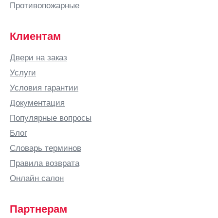
Батайск
Противопожарные
Безенчук
Белая
Клиентам
Калитва
Белгород
Двери на заказ
Белово
Услуги
Белозерск
Условия гарантии
Белорецк
Документация
Белореченск
Популярные вопросы
Березники
Блог
Бийск
Словарь терминов
Бишкек
Правила возврата
Благовещенск
Онлайн салон
Богородицк
Богородск
Партнерам