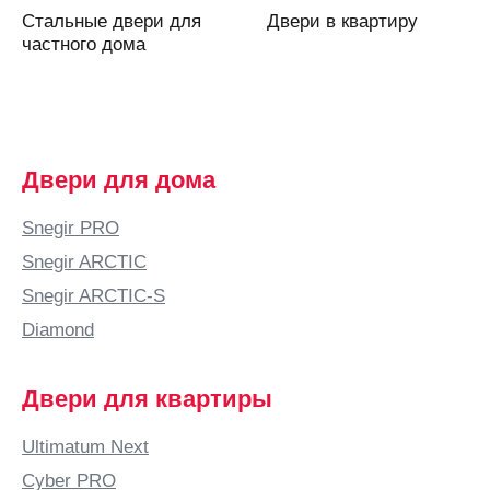
Асбест
Стальные двери для
Двери в квартиру
Аскарово
частного дома
Астана
Астрахань
Аткарск
(Саратовская
Двери для дома
область)
Атырау
Snegir PRO
Аша
Snegir ARCTIC
Б
Snegir ARCTIC-S
Бабяково
Diamond
(Воронежская
область)
Двери для квартиры
Баку
Балаково
Ultimatum Next
Балашиха
Cyber PRO