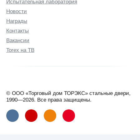
Испытательная лаборатория
Бузулук
Новости
Бутурлино
Награды
В
Контакты
Валдай
Вакансии
Великие
Луки
Torex на ТВ
Великий
Новгород
Великий
Устюг
Вельск
© ООО «Торговый дом ТОРЭКС» стальные двери,
Верхняя
1990—2026. Все права защищены.
Салда
Видное
Вильнюс
Витебск