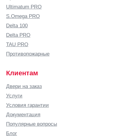
Балашов
Ultimatum PRO
Балтай
S.Omega PRO
Барановичи
Delta 100
Барнаул
Delta PRO
Барыш
TAU PRO
Батайск
Противопожарные
Безенчук
Белая
Клиентам
Калитва
Белгород
Двери на заказ
Белово
Услуги
Белозерск
Условия гарантии
Белорецк
Документация
Белореченск
Популярные вопросы
Березники
Блог