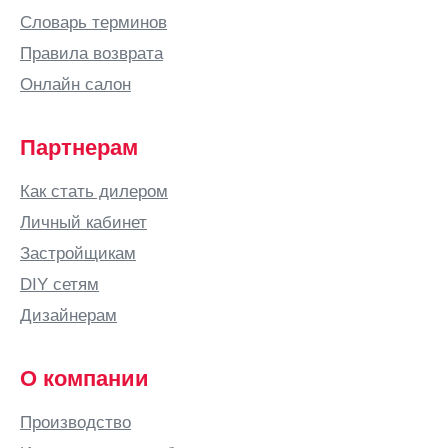
Бийск
Словарь терминов
Бишкек
Правила возврата
Благовещенск
Онлайн салон
Богородицк
Богородск
Партнерам
Бор
Как стать дилером
Боровичи
Личный кабинет
Бородино
Застройщикам
Братск
DIY сетям
Брест
Дизайнерам
Брянск
Бугульма
О компании
Бугуруслан
Производство
Буденновск