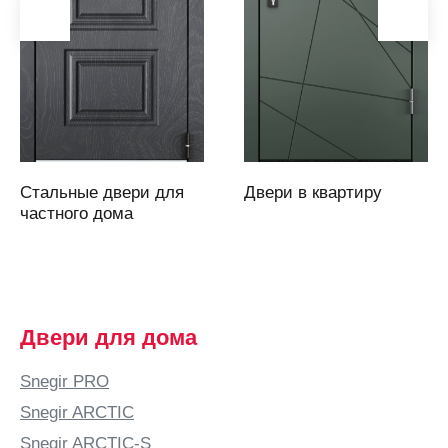
(Саратовская
область)
Армавир
Артем
Артемовский
Архангельск
Асбест
Стальные двери для
Двери в квартиру
Аскарово
частного дома
Астана
Астрахань
Аткарск
(Саратовская
Двери для дома
область)
Атырау
Snegir PRO
Аша
Snegir ARCTIC
Б
Snegir ARCTIC-S