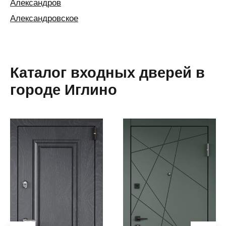
Александров
Александровское
Алексин
Алматы
Алушта
Каталог входных дверей в
Альметьевск
городе Иглино
Анапа
Ангарск
Анжеро-
Судженск
Апатиты
Апшеронск
Аргаяш
Арзамас
Аркадак