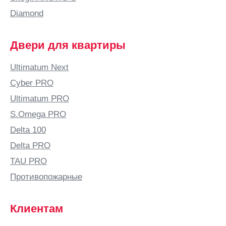
Бабяково
Diamond
(Воронежская
область)
Двери для квартиры
Баку
Балаково
Ultimatum Next
Балашиха
Cyber PRO
Балашов
Ultimatum PRO
Балтай
S.Omega PRO
Барановичи
Delta 100
Барнаул
Delta PRO
Барыш
TAU PRO
Батайск
Противопожарные
Безенчук
Белая
Клиентам
Калитва