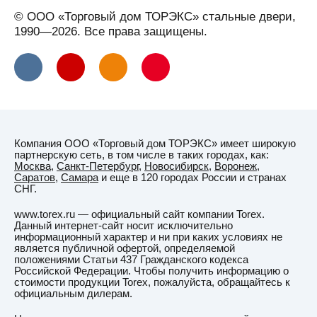
Вельск
© ООО «Торговый дом ТОРЭКС» стальные двери,
Верхняя
1990—2026. Все права защищены.
Салда
Видное
Вильнюс
Витебск
Вичуга
Компания ООО «Торговый дом ТОРЭКС» имеет широкую
Владивосток
партнерскую сеть, в том числе в таких городах, как:
Москва
,
Санкт-Петербург
,
Новосибирск
,
Воронеж
,
Владикавказ
Саратов
,
Самара
и еще в 120 городах России и странах
СНГ.
Владимир
www.torex.ru — официальный сайт компании Torex.
Владимирская
Данный интернет-сайт носит исключительно
область
информационный характер и ни при каких условиях не
является публичной офертой, определяемой
ВНИИССОК
положениями Статьи 437 Гражданского кодекса
Российской Федерации. Чтобы получить информацию о
Водный
стоимости продукции Torex, пожалуйста, обращайтесь к
официальным дилерам.
Волгоград