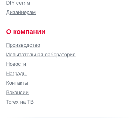
DIY сетям
Брест
Дизайнерам
Брянск
Бугульма
О компании
Бугуруслан
Производство
Буденновск
Испытательная лаборатория
Бузулук
Новости
Бутурлино
Награды
В
Контакты
Валдай
Вакансии
Великие
Луки
Torex на ТВ
Великий
Новгород
Великий
Устюг