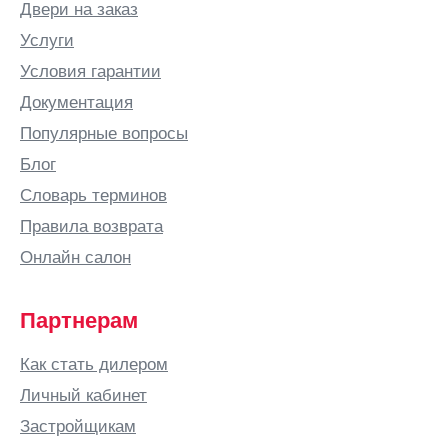
Белгород
Двери на заказ
Белово
Услуги
Белозерск
Условия гарантии
Белорецк
Документация
Белореченск
Популярные вопросы
Березники
Блог
Бийск
Словарь терминов
Бишкек
Правила возврата
Благовещенск
Онлайн салон
Богородицк
Богородск
Партнерам
Бор
Как стать дилером
Боровичи
Личный кабинет
Бородино
Застройщикам
Братск