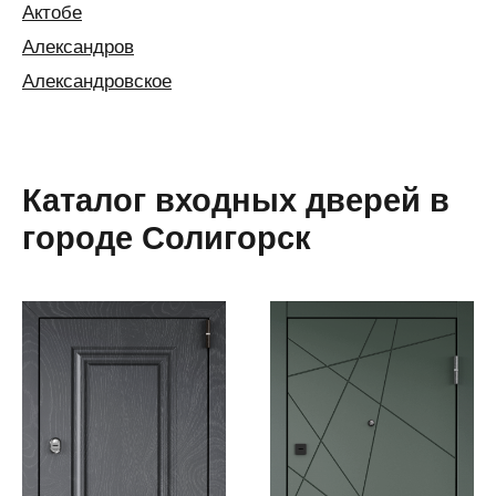
Актобе
Александров
Александровское
Алексин
Алматы
Алушта
Каталог входных дверей в
Альметьевск
городе Солигорск
Анапа
Ангарск
Анжеро-
Судженск
Апатиты
Апшеронск
Аргаяш
Арзамас