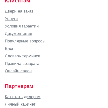
Клиентам
Калитва
Белгород
Двери на заказ
Белово
Услуги
Белозерск
Условия гарантии
Белорецк
Документация
Белореченск
Популярные вопросы
Березники
Блог
Бийск
Словарь терминов
Бишкек
Правила возврата
Благовещенск
Онлайн салон
Богородицк
Богородск
Партнерам
Бор
Как стать дилером
Боровичи
Личный кабинет
Бородино