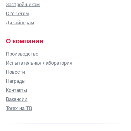
Застройщикам
Братск
DIY сетям
Брест
Дизайнерам
Брянск
Бугульма
О компании
Бугуруслан
Производство
Буденновск
Испытательная лаборатория
Бузулук
Новости
Бутурлино
Награды
В
Контакты
Валдай
Вакансии
Великие
Луки
Torex на ТВ
Великий
Новгород
Великий