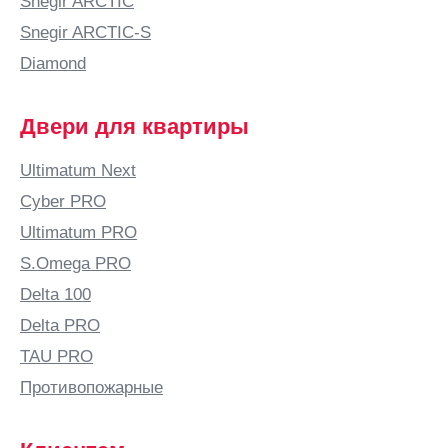
Snegir ARCTIC
Б
Snegir ARCTIC-S
Бабяково
Diamond
(Воронежская
область)
Двери для квартиры
Баку
Балаково
Ultimatum Next
Балашиха
Cyber PRO
Балашов
Ultimatum PRO
Балтай
S.Omega PRO
Барановичи
Delta 100
Барнаул
Delta PRO
Барыш
TAU PRO
Батайск
Противопожарные
Безенчук
Белая