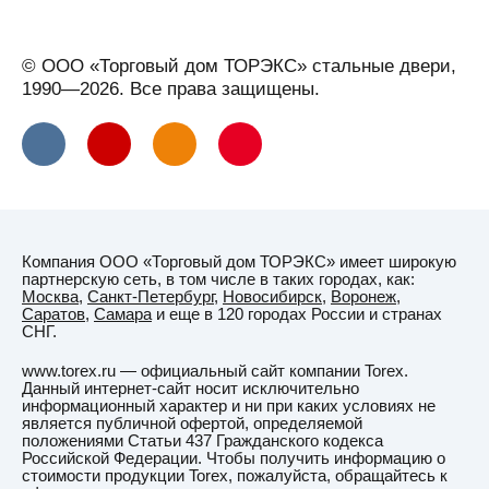
Устюг
Вельск
© ООО «Торговый дом ТОРЭКС» стальные двери,
Верхняя
1990—2026. Все права защищены.
Салда
Видное
Вильнюс
Витебск
Вичуга
Компания ООО «Торговый дом ТОРЭКС» имеет широкую
Владивосток
партнерскую сеть, в том числе в таких городах, как:
Москва
,
Санкт-Петербург
,
Новосибирск
,
Воронеж
,
Владикавказ
Саратов
,
Самара
и еще в 120 городах России и странах
СНГ.
Владимир
www.torex.ru — официальный сайт компании Torex.
Владимирская
Данный интернет-сайт носит исключительно
область
информационный характер и ни при каких условиях не
является публичной офертой, определяемой
ВНИИССОК
положениями Статьи 437 Гражданского кодекса
Российской Федерации. Чтобы получить информацию о
Водный
стоимости продукции Torex, пожалуйста, обращайтесь к