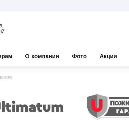
Д
ЕЙ
ерам
О компании
Фото
Акции
донске