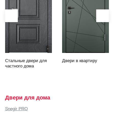
Аркадак
(Саратовская
область)
Армавир
Артем
Артемовский
Архангельск
Асбест
Стальные двери для
Двери в квартиру
Аскарово
частного дома
Астана
Астрахань
Аткарск
(Саратовская
Двери для дома
область)
Атырау
Snegir PRO