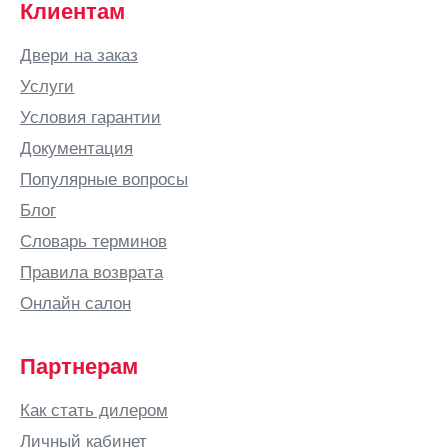
Белая
Клиентам
Калитва
Белгород
Двери на заказ
Белово
Услуги
Белозерск
Условия гарантии
Белорецк
Документация
Белореченск
Популярные вопросы
Березники
Блог
Бийск
Словарь терминов
Бишкек
Правила возврата
Благовещенск
Онлайн салон
Богородицк
Богородск
Партнерам
Бор
Как стать дилером
Боровичи
Личный кабинет