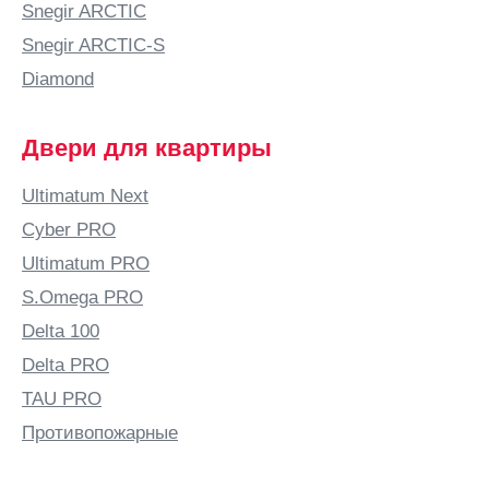
Аша
Snegir ARCTIC
Б
Snegir ARCTIC-S
Бабяково
Diamond
(Воронежская
область)
Двери для квартиры
Баку
Балаково
Ultimatum Next
Балашиха
Cyber PRO
Балашов
Ultimatum PRO
Балтай
S.Omega PRO
Барановичи
Delta 100
Барнаул
Delta PRO
Барыш
TAU PRO
Батайск
Противопожарные
Безенчук