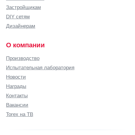
Бородино
Застройщикам
Братск
DIY сетям
Брест
Дизайнерам
Брянск
Бугульма
О компании
Бугуруслан
Производство
Буденновск
Испытательная лаборатория
Бузулук
Новости
Бутурлино
Награды
В
Контакты
Валдай
Вакансии
Великие
Луки
Torex на ТВ
Великий
Новгород