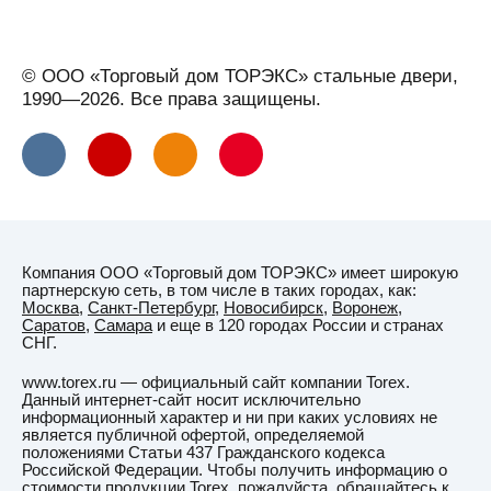
Великий
Устюг
Вельск
© ООО «Торговый дом ТОРЭКС» стальные двери,
Верхняя
1990—2026. Все права защищены.
Салда
Видное
Вильнюс
Витебск
Вичуга
Компания ООО «Торговый дом ТОРЭКС» имеет широкую
Владивосток
партнерскую сеть, в том числе в таких городах, как:
Москва
,
Санкт-Петербург
,
Новосибирск
,
Воронеж
,
Владикавказ
Саратов
,
Самара
и еще в 120 городах России и странах
СНГ.
Владимир
www.torex.ru — официальный сайт компании Torex.
Владимирская
Данный интернет-сайт носит исключительно
область
информационный характер и ни при каких условиях не
является публичной офертой, определяемой
ВНИИССОК
положениями Статьи 437 Гражданского кодекса
Российской Федерации. Чтобы получить информацию о
Водный
стоимости продукции Torex, пожалуйста, обращайтесь к