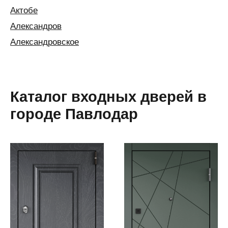
Актобе
Александров
Александровское
Алексин
Алматы
Алушта
Каталог входных дверей в
Альметьевск
городе Павлодар
Анапа
Ангарск
Анжеро-
Судженск
Апатиты
Апшеронск
Аргаяш
Арзамас