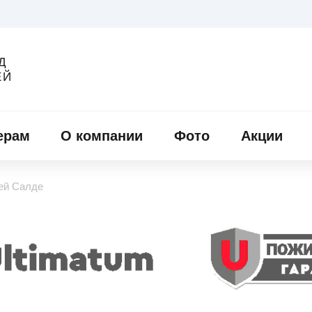
Д
ЕЙ
ерам
О компании
Фото
Акции
ей Салде