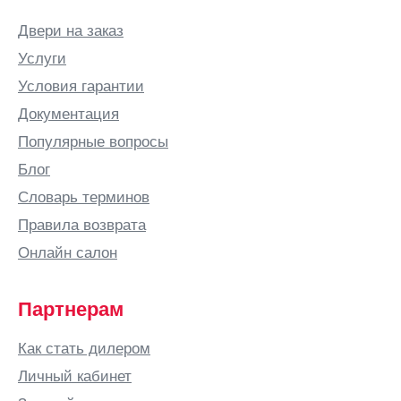
Калитва
Белгород
Двери на заказ
Белово
Услуги
Белозерск
Условия гарантии
Белорецк
Документация
Белореченск
Популярные вопросы
Березники
Блог
Бийск
Словарь терминов
Бишкек
Правила возврата
Благовещенск
Онлайн салон
Богородицк
Богородск
Партнерам
Бор
Как стать дилером
Боровичи
Личный кабинет
Бородино