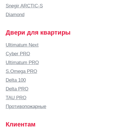
Б
Snegir ARCTIC-S
Бабяково
Diamond
(Воронежская
область)
Двери для квартиры
Баку
Балаково
Ultimatum Next
Балашиха
Cyber PRO
Балашов
Ultimatum PRO
Балтай
S.Omega PRO
Барановичи
Delta 100
Барнаул
Delta PRO
Барыш
TAU PRO
Батайск
Противопожарные
Безенчук
Белая
Клиентам