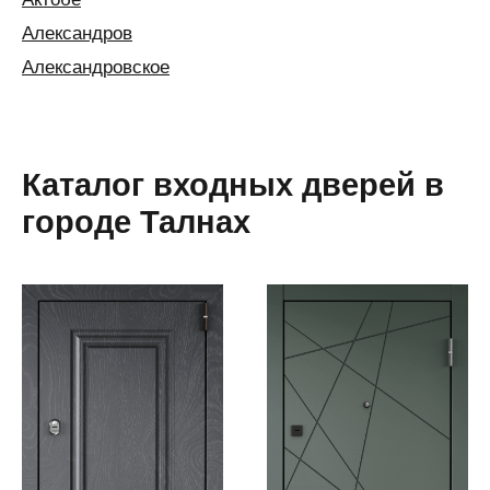
Александров
Александровское
Алексин
Алматы
Алушта
Каталог входных дверей в
Альметьевск
городе Талнах
Анапа
Ангарск
Анжеро-
Судженск
Апатиты
Апшеронск
Аргаяш
Арзамас