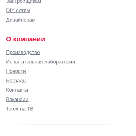
Застройщикам
Братск
DIY сетям
Брест
Дизайнерам
Брянск
Бугульма
О компании
Бугуруслан
Производство
Буденновск
Испытательная лаборатория
Бузулук
Новости
Бутурлино
Награды
В
Контакты
Валдай
Вакансии
Великие
Луки
Torex на ТВ
Великий
Новгород
Великий