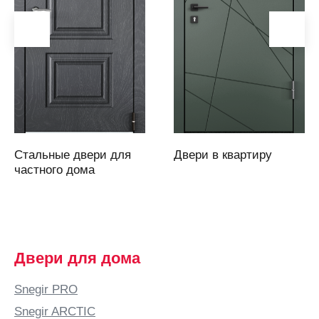
Аркадак
(Саратовская
область)
Армавир
Артем
Артемовский
Архангельск
Асбест
Стальные двери для
Двери в квартиру
Аскарово
частного дома
Астана
Астрахань
Аткарск
(Саратовская
Двери для дома
область)
Атырау
Snegir PRO
Аша
Snegir ARCTIC