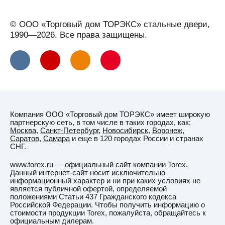
Устюг
Вельск
© ООО «Торговый дом ТОРЭКС» стальные двери,
Верхняя
1990—2026. Все права защищены.
Салда
Видное
Вильнюс
Витебск
Вичуга
Компания ООО «Торговый дом ТОРЭКС» имеет широкую
Владивосток
партнерскую сеть, в том числе в таких городах, как:
Москва
,
Санкт-Петербург
,
Новосибирск
,
Воронеж
,
Владикавказ
Саратов
,
Самара
и еще в 120 городах России и странах
СНГ.
Владимир
www.torex.ru — официальный сайт компании Torex.
Владимирская
Данный интернет-сайт носит исключительно
область
информационный характер и ни при каких условиях не
является публичной офертой, определяемой
ВНИИССОК
положениями Статьи 437 Гражданского кодекса
Российской Федерации. Чтобы получить информацию о
Водный
стоимости продукции Torex, пожалуйста, обращайтесь к
официальным дилерам.