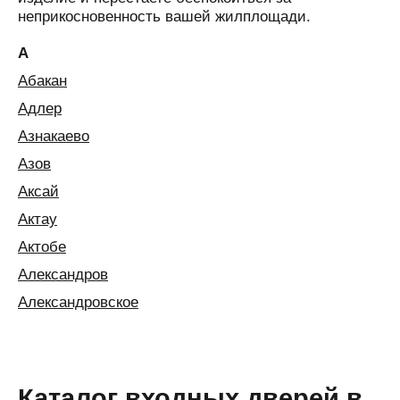
неприкосновенность вашей жилплощади.
А
Абакан
Адлер
Азнакаево
Азов
Аксай
Актау
Актобе
Александров
Александровское
Алексин
Алматы
Алушта
Каталог входных дверей в