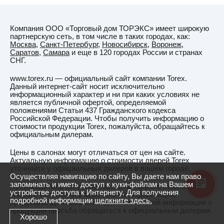
Витебск
Вичуга
Компания ООО «Торговый дом ТОРЭКС» имеет широкую
Владивосток
партнерскую сеть, в том числе в таких городах, как:
Москва
,
Санкт-Петербург
,
Новосибирск
,
Воронеж
,
Владикавказ
Саратов
,
Самара
и еще в 120 городах России и странах
СНГ.
Владимир
www.torex.ru — официальный сайт компании Torex.
Владимирская
Данный интернет-сайт носит исключительно
область
информационный характер и ни при каких условиях не
является публичной офертой, определяемой
ВНИИССОК
положениями Статьи 437 Гражданского кодекса
Российской Федерации. Чтобы получить информацию о
Водный
стоимости продукции Torex, пожалуйста, обращайтесь к
официальным дилерам.
Волгоград
Цены в салонах могут отличаться от цен на сайте.
Волгодонск
Актуальную информацию о стоимости дверей Torex
уточняйте у официальных дилеров в вашем городе.
Волжский
Осуществляя навигацию по сайту, Вы даете нам право
запоминать и иметь доступ к куки-файлам на Вашем
Волковыск
Производитель оставляет за собой право в любое время
устройстве доступа к Интернету. Для получения
вносить изменения в перечень и спецификацию
подробной информации
щелкните здесь.
Вологда
продукции. Для получения действительной информации о
продукции просьба обращаться к официальным дилерам.
Волоколамск
Хорошо