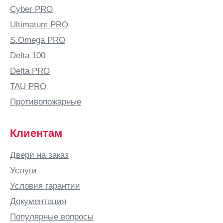
Балашиха
Cyber PRO
Балашов
Ultimatum PRO
Балтай
S.Omega PRO
Барановичи
Delta 100
Барнаул
Delta PRO
Барыш
TAU PRO
Батайск
Противопожарные
Безенчук
Белая
Клиентам
Калитва
Белгород
Двери на заказ
Белово
Услуги
Белозерск
Условия гарантии
Белорецк
Документация
Белореченск
Популярные вопросы