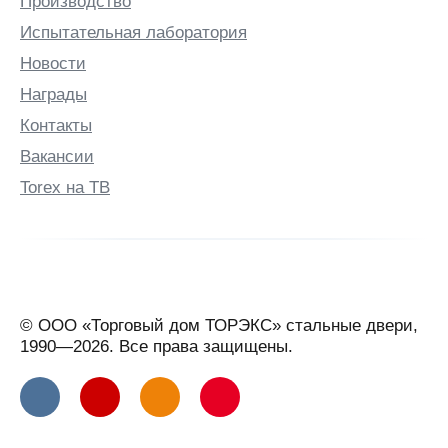
Производство
Буденновск
Испытательная лаборатория
Бузулук
Новости
Бутурлино
Награды
В
Контакты
Валдай
Вакансии
Великие
Луки
Torex на ТВ
Великий
Новгород
Великий
Устюг
Вельск
© ООО «Торговый дом ТОРЭКС» стальные двери,
Верхняя
1990—2026. Все права защищены.
Салда
Видное
Вильнюс