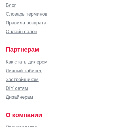
Березники
Блог
Бийск
Словарь терминов
Бишкек
Правила возврата
Благовещенск
Онлайн салон
Богородицк
Богородск
Партнерам
Бор
Как стать дилером
Боровичи
Личный кабинет
Бородино
Застройщикам
Братск
DIY сетям
Брест
Дизайнерам
Брянск
Бугульма
О компании
Бугуруслан