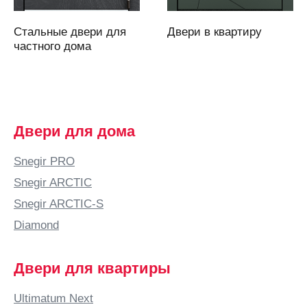
Архангельск
Асбест
Стальные двери для
Двери в квартиру
Аскарово
частного дома
Астана
Астрахань
Аткарск
(Саратовская
Двери для дома
область)
Атырау
Snegir PRO
Аша
Snegir ARCTIC
Б
Snegir ARCTIC-S
Бабяково
Diamond
(Воронежская
область)
Двери для квартиры
Баку
Балаково
Ultimatum Next