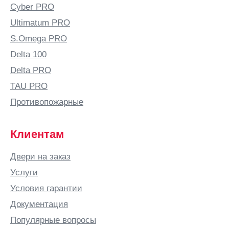
Балашиха
Cyber PRO
Балашов
Ultimatum PRO
Балтай
S.Omega PRO
Барановичи
Delta 100
Барнаул
Delta PRO
Барыш
TAU PRO
Батайск
Противопожарные
Безенчук
Белая
Клиентам
Калитва
Белгород
Двери на заказ
Белово
Услуги
Белозерск
Условия гарантии
Белорецк
Документация
Белореченск
Популярные вопросы