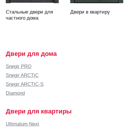
Асбест
Стальные двери для
Двери в квартиру
Аскарово
частного дома
Астана
Астрахань
Аткарск
(Саратовская
Двери для дома
область)
Атырау
Snegir PRO
Аша
Snegir ARCTIC
Б
Snegir ARCTIC-S
Бабяково
Diamond
(Воронежская
область)
Двери для квартиры
Баку
Балаково
Ultimatum Next