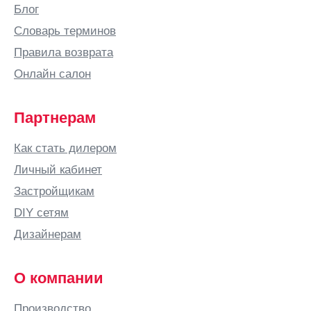
Березники
Блог
Бийск
Словарь терминов
Бишкек
Правила возврата
Благовещенск
Онлайн салон
Богородицк
Богородск
Партнерам
Бор
Как стать дилером
Боровичи
Личный кабинет
Бородино
Застройщикам
Братск
DIY сетям
Брест
Дизайнерам
Брянск
Бугульма
О компании
Бугуруслан
Производство
Буденновск