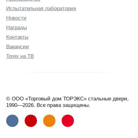
Испытательная лаборатория
Бузулук
Новости
Бутурлино
Награды
В
Контакты
Валдай
Вакансии
Великие
Луки
Torex на ТВ
Великий
Новгород
Великий
Устюг
Вельск
© ООО «Торговый дом ТОРЭКС» стальные двери,
Верхняя
1990—2026. Все права защищены.
Салда
Видное
Вильнюс