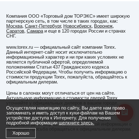
Витебск
Вичуга
Компания ООО «Торговый дом ТОРЭКС» имеет широкую
Владивосток
партнерскую сеть, в том числе в таких городах, как:
Москва
,
Санкт-Петербург
,
Новосибирск
,
Воронеж
,
Владикавказ
Саратов
,
Самара
и еще в 120 городах России и странах
СНГ.
Владимир
www.torex.ru — официальный сайт компании Torex.
Владимирская
Данный интернет-сайт носит исключительно
область
информационный характер и ни при каких условиях не
является публичной офертой, определяемой
ВНИИССОК
положениями Статьи 437 Гражданского кодекса
Российской Федерации. Чтобы получить информацию о
Водный
стоимости продукции Torex, пожалуйста, обращайтесь к
официальным дилерам.
Волгоград
Цены в салонах могут отличаться от цен на сайте.
Волгодонск
Актуальную информацию о стоимости дверей Torex
уточняйте у официальных дилеров в вашем городе.
Волжский
Осуществляя навигацию по сайту, Вы даете нам право
запоминать и иметь доступ к куки-файлам на Вашем
Волковыск
Производитель оставляет за собой право в любое время
устройстве доступа к Интернету. Для получения
вносить изменения в перечень и спецификацию
подробной информации
щелкните здесь.
Вологда
продукции. Для получения действительной информации о
продукции просьба обращаться к официальным дилерам.
Волоколамск
Хорошо