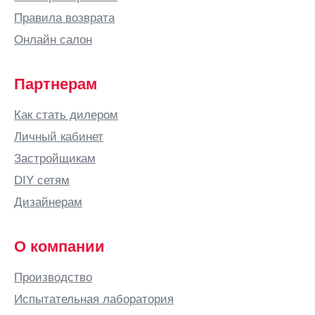
Правила возврата
Волгодонск
Онлайн салон
Волжский
Волковыск
Партнерам
Вологда
Волоколамск
Как стать дилером
Вольск
Личный кабинет
Воронеж
Застройщикам
Воронежская
DIY сетям
область
Дизайнерам
Воскресенское
Воткинск
О компании
Всеволожск
Выборг
Производство
Выкса
Испытательная лаборатория