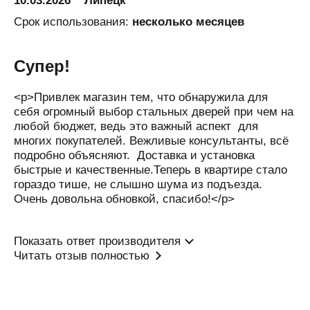
Белгород
Срок использования:
несколько месяцев
Белово
Белозерск
Супер!
Белорецк
<p>Привлек магазин тем, что обнаружила для
Белореченск
себя огромный выбор стальных дверей при чем на
любой бюджет, ведь это важный аспект для
Березники
многих покупателей. Вежливые консультанты, всё
Бийск
подробно объясняют. Доставка и установка
быстрые и качественные.Теперь в квартире стало
Бишкек
гораздо тише, не слышно шума из подъезда.
Благовещенск
Очень довольна обновкой, спасибо!</p>
Богородицк
Богородск
Показать ответ производителя
Читать отзыв полностью
Бор
Боровичи
Бородино