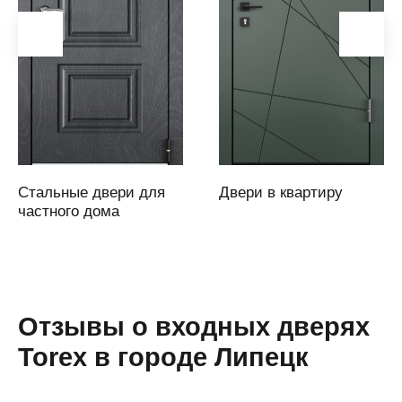
Аркадак
(Саратовская
область)
Армавир
Артем
Артемовский
Архангельск
Асбест
Стальные двери для
Двери в квартиру
Аскарово
частного дома
Астана
Астрахань
Аткарск
(Саратовская
Отзывы о входных дверях
область)
Torex в городе Липецк
Атырау
Аша