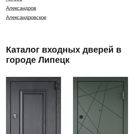
Александров
Александровское
Алексин
Алматы
Алушта
Каталог входных дверей в
Альметьевск
городе Липецк
Анапа
Ангарск
Анжеро-
Судженск
Апатиты
Апшеронск
Аргаяш
Арзамас