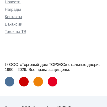
Вырица
Новости
Выселки
Награды
Вязьма
Контакты
Г
Вакансии
Гатчина
Torex на ТВ
Геленджик
Георгиевск
Глазов
Горно-
© ООО «Торговый дом ТОРЭКС» стальные двери,
Алтайск
1990—2026. Все права защищены.
Горячий
Ключ
(Краснодарский
край)
Гродно
Грозный