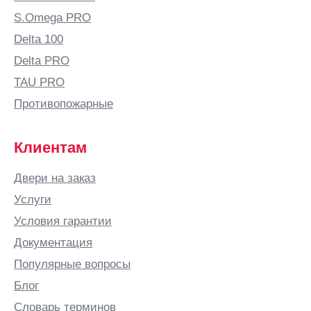
Устюг
S.Omega PRO
Вельск
Delta 100
Верхняя
Салда
Delta PRO
Видное
TAU PRO
Вильнюс
Противопожарные
Витебск
Вичуга
Клиентам
Владивосток
Двери на заказ
Владикавказ
Услуги
Владимир
Условия гарантии
Владимирская
Документация
область
Популярные вопросы
ВНИИССОК
Блог
Водный
Словарь терминов
Волгоград