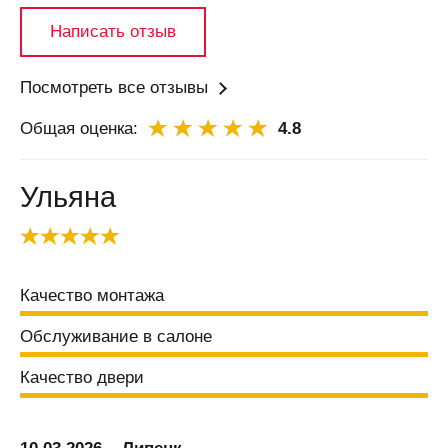
Б
Написать отзыв
Бабяково
(Воронежская
область)
Посмотреть все отзывы
Баку
Общая оценка:
4.8
Балаково
Балашиха
Ульяна
Балашов
Балтай
Барановичи
Качество монтажа
Барнаул
Барыш
Обслуживание в салоне
Батайск
Качество двери
Безенчук
Белая
Калитва
10.03.2026
Липецк