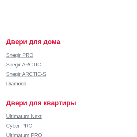
Братск
Брест
Брянск
Бугульма
Двери для дома
Бугуруслан
Буденновск
Snegir PRO
Бузулук
Snegir ARCTIC
Бутурлино
Snegir ARCTIC-S
В
Diamond
Валдай
Великие
Двери для квартиры
Луки
Великий
Ultimatum Next
Новгород
Cyber PRO
Великий
Ultimatum PRO