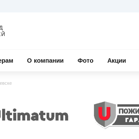
Д
ЕЙ
ерам
О компании
Фото
Акции
евске